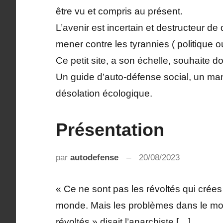
être vu et compris au présent.
L’avenir est incertain et destructeur de
mener contre les tyrannies ( politique
Ce petit site, a son échelle, souhaite d
Un guide d’auto-défense social, un ma
désolation écologique.
Présentation
PRESENTATION
par
autodefense
20/08/2023
Aucun
commentai
« Ce ne sont pas les révoltés qui crée
monde. Mais les problèmes dans le mo
révoltés » disait l’anarchiste […]