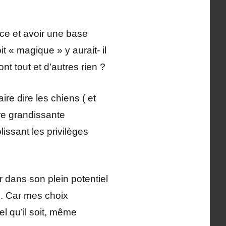
nce et avoir une base
t « magique » y aurait- il
nt tout et d’autres rien ?
re dire les chiens ( et
re grandissante
issant les privilèges
r dans son plein potentiel
le. Car mes choix
l qu’il soit, même