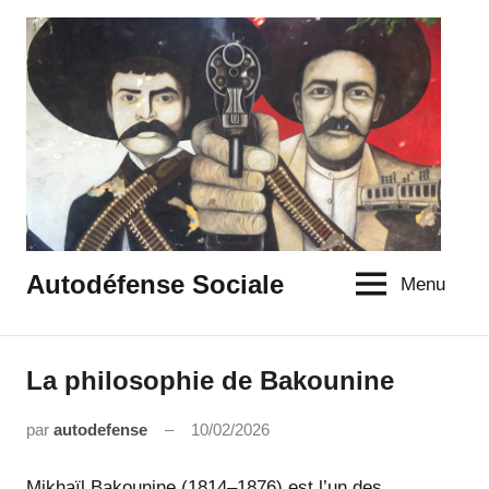
Aller
au
contenu
Autodéfense Sociale
Menu
La philosophie de Bakounine
Uncategorized
par
autodefense
10/02/2026
Aucun
commentaire
Mikhaïl Bakounine (1814–1876) est l’un des