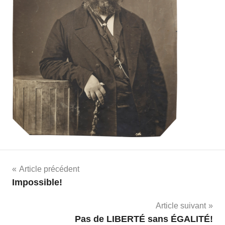
Navigation
Article précédent
Impossible!
de
Article suivant
l’article
Pas de LIBERTÉ sans ÉGALITÉ!