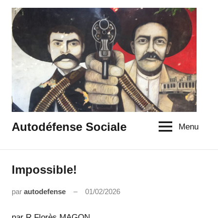
Aller
au
contenu
Autodéfense Sociale
Menu
Impossible!
IDEES
par
autodefense
01/02/2026
Aucun
commentaire
par R Florès MAGON