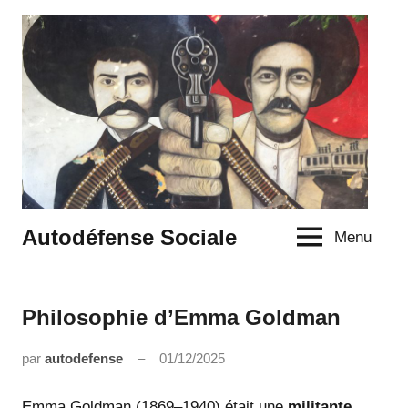
Aller
au
contenu
Autodéfense Sociale
Menu
Philosophie d’Emma Goldman
histoire
IDEES
par
autodefense
01/12/2025
Aucun
commentaire
Emma Goldman (1869–1940) était une
militante